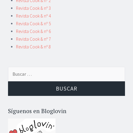
entradas
Revista Cook & nº 2
Revista Cook & nº 3
Revista Cook & nº 4
Revista Cook & nº 5
Revista Cook & nº 6
Revista Cook & nº 7
Revista Cook & nº 8
Buscar:
Síguenos en Bloglovin