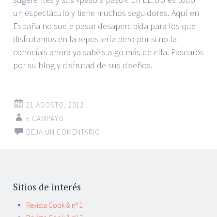
un espectáculo y tiene muchos seguidores. Aquí en
España no suele pasar desapercibida para los que
disfrutamos en la repostería pero por si no la
conocíais ahora ya sabéis algo más de ella. Pasearos
por su blog y disfrutad de sus diseños.
21 AGOSTO, 2012
E.CAMPAYO
DEJA UN COMENTARIO
Ir
←
a
Sitios de interés
las
Revista Cook & nº 1