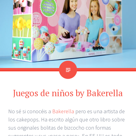
Juegos de niños by Bakerella
No sé si conocéis a
Bakerella
pero es una artista de
los cakepops. Ha escrito algún que otro libro sobre
sus originales bolitas de bizcocho con formas
sugerentes y sus «paso a paso». En EE.UU es todo